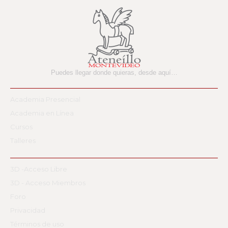
Puedes llegar donde quieras,
desde aquí…
Academia Presencial
Academia en Línea
Cursos
Talleres
3D -Acceso Libre
3D - Acceso Miembros
Foro
Privacidad
Términos de uso