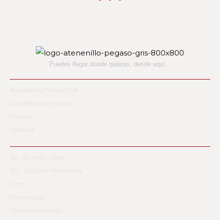
Puedes llegar donde quieras,
desde aquí…
Academia Presencial
Academia en Línea
Cursos
Talleres
3D -Acceso Libre
3D - Acceso Miembros
Foro
Privacidad
Términos de uso