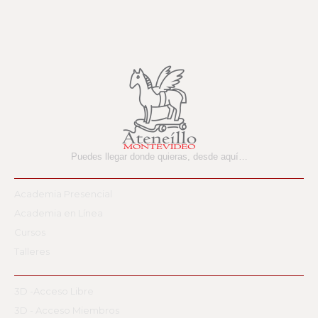
Puedes llegar donde quieras,
desde aquí…
Academia Presencial
Academia en Línea
Cursos
Talleres
3D -Acceso Libre
3D - Acceso Miembros