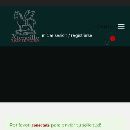
Carrito
iniciar sesión / registrarse
0
¡Por favor,
para enviar tu solicitud!
conéctate