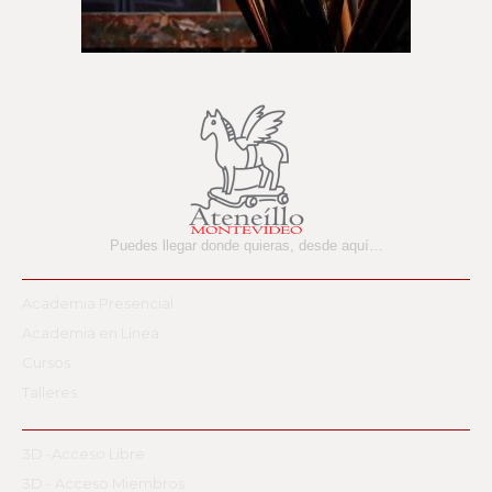
Puedes llegar donde quieras,
desde aquí…
Academia Presencial
Academia en Línea
Cursos
Talleres
3D -Acceso Libre
3D - Acceso Miembros