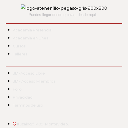
Puedes llegar donde quieras,
desde aquí…
Academia Presencial
Academia en Línea
Cursos
Talleres
3D -Acceso Libre
3D - Acceso Miembros
Foro
Privacidad
Términos de uso
Ituzaingó 1409, Montevideo.