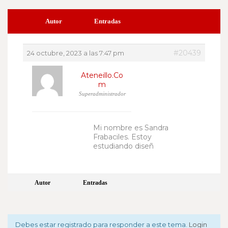
Autor
Entradas
#20439
24 octubre, 2023 a las 7:47 pm
Ateneillo.co
M
Superadministrador
Mi nombre es Sandra
Frabaciles. Estoy
estudiando diseñ
Autor
Entradas
Debes estar registrado para responder a este tema.
Login