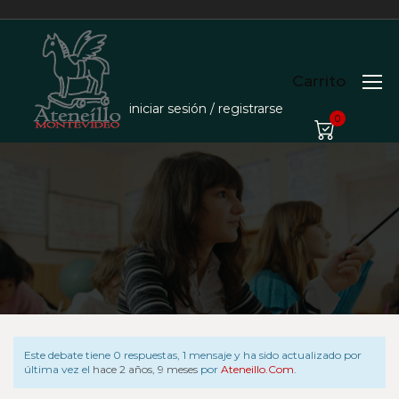
Carrito
iniciar sesión / registrarse
0
Este debate tiene 0 respuestas, 1 mensaje y ha sido actualizado por
última vez el
hace 2 años, 9 meses
por
Ateneillo.com
.