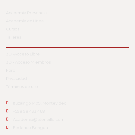
Academia Presencial
Academia en Línea
Cursos
Talleres
3D -Acceso Libre
3D - Acceso Miembros
Foro
Privacidad
Términos de uso
Ituzaingó 1409, Montevideo.
+598 98 433 468
Academia@ateneillo.com
Federico Bengoa