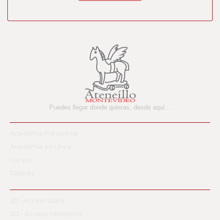
Puedes llegar donde quieras,
desde aquí…
Academia Presencial
Academia en Línea
Cursos
Talleres
3D -Acceso Libre
3D - Acceso Miembros