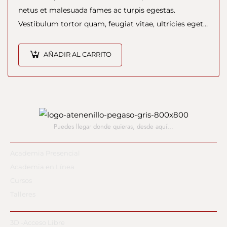
netus et malesuada fames ac turpis egestas.
Vestibulum tortor quam, feugiat vitae, ultricies eget,
tempor sit amet, ante. Donec eu libero sit amet…
AÑADIR AL CARRITO
Puedes llegar donde quieras,
desde aquí…
Academia Presencial
Academia en Línea
Cursos
Talleres
3D -Acceso Libre