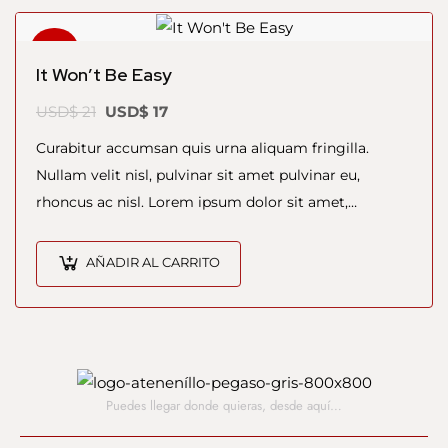
¡Oferta!
It Won’t Be Easy
USD$
21
USD$
17
Curabitur accumsan quis urna aliquam fringilla.
Nullam velit nisl, pulvinar sit amet pulvinar eu,
rhoncus ac nisl. Lorem ipsum dolor sit amet,
consectetur adipiscing elit. Mauris nec consectetur
nisi….
AÑADIR AL CARRITO
Puedes llegar donde quieras,
desde aquí…